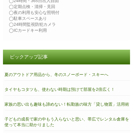
◯24時間・365日出入自由
◯定期点検・清掃・見回
◯夜の利用も安心な照明付
◯駐車スペースあり
◯24時間監視防犯カメラ
◯ICカードキー利用
ピックアップ記事
夏のアウトドア用品から、冬のスノーボード・スキーへ
タイヤもコタツも、使わない時期は預けて部屋を2倍広く！
家族の思い出も趣味も諦めない！転勤族の味方「貸し物置」活用術
子どもの成長で家の中もう入らないと思い、帯広でレンタル倉庫を
使って本当に助かりました