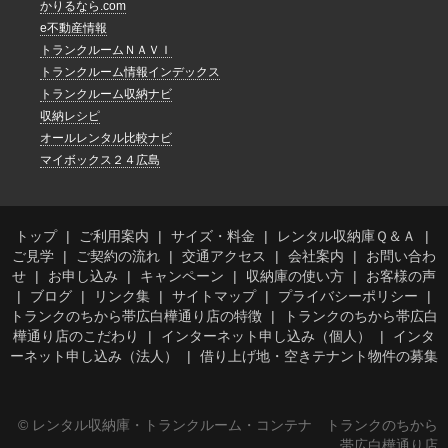
かりるなら.com
e不動産情報
トランクルームＮＡＶＩ
トランクルーム情報インデックス
トランクルーム収納ナビ
収納レシピ
オールレンタル比較ナビ
マイボックス２４広島
トップ
ご利用案内
サイズ・料金
レンタル収納庫Ｑ＆Ａ
ご見学
ご契約の流れ
交通アクセス
会社案内
お問い合わ
せ
お申し込み
キャンペーン
収納庫の使い方
お客様の声
ブログ
リンク集
サイトマップ
プライバシーポリシー
トランクのちから帯広白樺通り店の特徴
トランクのちから帯広白
樺通り店のこだわり
インターネット申し込み（個人）
インタ
ーネット申し込み（法人）
借り上げ地・空きテナント物件の募集
© レンタル収納庫・トランクルーム・コンテナ トランクのちから
帯広白樺通り店