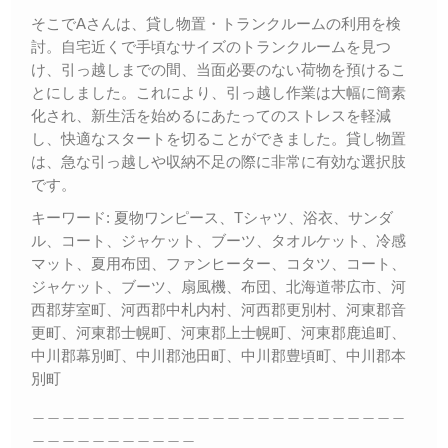
そこでAさんは、貸し物置・トランクルームの利用を検
討。自宅近くで手頃なサイズのトランクルームを見つ
け、引っ越しまでの間、当面必要のない荷物を預けるこ
とにしました。これにより、引っ越し作業は大幅に簡素
化され、新生活を始めるにあたってのストレスを軽減
し、快適なスタートを切ることができました。貸し物置
は、急な引っ越しや収納不足の際に非常に有効な選択肢
です。
キーワード: 夏物ワンピース、Tシャツ、浴衣、サンダ
ル、コート、ジャケット、ブーツ、タオルケット、冷感
マット、夏用布団、ファンヒーター、コタツ、コート、
ジャケット、ブーツ、扇風機、布団、北海道帯広市、河
西郡芽室町、河西郡中札内村、河西郡更別村、河東郡音
更町、河東郡士幌町、河東郡上士幌町、河東郡鹿追町、
中川郡幕別町、中川郡池田町、中川郡豊頃町、中川郡本
別町
＿＿＿＿＿＿＿＿＿＿＿＿＿＿＿＿＿＿＿＿＿＿＿＿＿
＿＿＿＿＿＿＿＿＿＿＿