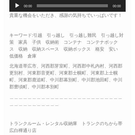
音
00:00
00:00
声
プ
貴重な機会をいただき、感謝の気持ちでいっぱいです！
レ
ー
ヤ
キーワード:引越 引っ越し 引っ越し難民 引っ越し対
ー
策 家具 子供 収納術 コンテナ コンテナボック
ス 収納 収納スペース 収納ボックス 格安 安い
低価格 倉庫
北海道帯広市、河西郡芽室町、河西郡中札内村、河西郡
更別村、河東郡音更町、河東郡士幌町、河東郡上士幌
町、河東郡鹿追町、中川郡幕別町、中川郡池田町、中川
郡豊頃町、中川郡本別町
＿＿＿＿＿＿＿＿＿＿＿＿＿＿＿＿＿＿＿＿＿＿＿＿＿
＿＿＿＿＿＿＿＿＿＿＿
トランクルーム・レンタル収納庫 トランクのちから帯
広白樺通り店