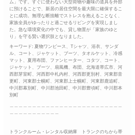
ム」です。すぐに使わない大型荷物や趣味の道具を外部
に預けることで、新居の居住空間を最大限に確保するこ
とに成功。無理な断捨離でストレスを抱えることなく、
家族全員がゆったりと過ごせるリビングを実現しまし
た。急な環境変化の中でも、貸し物置が「家族のゆと
り」を守る賢い選択肢となりました。
キーワード: 夏物ワンピース、Tシャツ、浴衣、サンダ
ル、コート、ジャケット、ブーツ、タオルケット、冷感
マット、夏用布団、ファンヒーター、コタツ、コート、
ジャケット、ブーツ、扇風機、布団、北海道帯広市、河
西郡芽室町、河西郡中札内村、河西郡更別村、河東郡音
更町、河東郡士幌町、河東郡上士幌町、河東郡鹿追町、
中川郡幕別町、中川郡池田町、中川郡豊頃町、中川郡本
別町
＿＿＿＿＿＿＿＿＿＿＿＿＿＿＿＿＿＿＿＿＿＿＿＿＿
＿＿＿＿＿＿＿＿＿＿＿
トランクルーム・レンタル収納庫 トランクのちから帯