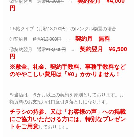
契約翌月 ¥4,000
②契約翌月 通常
¥8,000
円
→
円
1.5帖タイプ（月額13,000円）のレンタル物置の場合
契約月 無料
①契約月 通常
¥13,000
円
→
契約翌月 ¥6,500
②契約翌月 通常
¥13,000
円
→
円
※敷金、礼金、契約手数料、事務手数料など
のややこしい費用は「¥0」かかりません！
※当店は、６か月以上の契約を原則としております。月
額賃料のお支払いは口座引き落としになります。
チラシの持参、又は「お客様の声」への掲載
にご協力いただける方には、特別なプレゼン
トをご用意
しております。