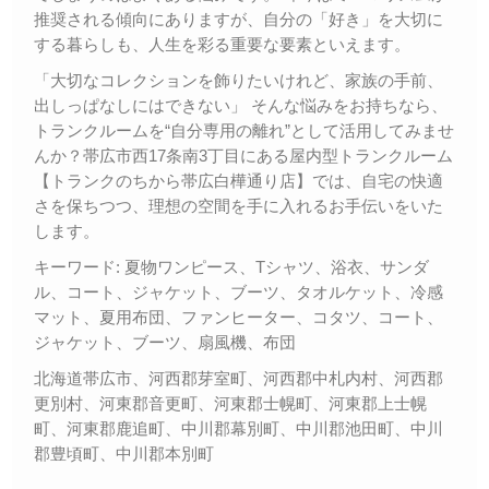
推奨される傾向にありますが、自分の「好き」を大切に
する暮らしも、人生を彩る重要な要素といえます。
「大切なコレクションを飾りたいけれど、家族の手前、
出しっぱなしにはできない」 そんな悩みをお持ちなら、
トランクルームを“自分専用の離れ”として活用してみませ
んか？帯広市西17条南3丁目にある屋内型トランクルーム
【トランクのちから帯広白樺通り店】では、自宅の快適
さを保ちつつ、理想の空間を手に入れるお手伝いをいた
します。
キーワード: 夏物ワンピース、Tシャツ、浴衣、サンダ
ル、コート、ジャケット、ブーツ、タオルケット、冷感
マット、夏用布団、ファンヒーター、コタツ、コート、
ジャケット、ブーツ、扇風機、布団
北海道帯広市、河西郡芽室町、河西郡中札内村、河西郡
更別村、河東郡音更町、河東郡士幌町、河東郡上士幌
町、河東郡鹿追町、中川郡幕別町、中川郡池田町、中川
郡豊頃町、中川郡本別町