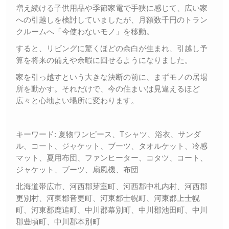
増え続ける子供用品や季節家電で手狭に感じて、広い家
への引越しを検討していましたが、月額数千円のトラン
クルームへ「今使わないモノ」を移動。
すると、リビングに驚くほどの余白が生まれ、引越し予
算を将来の備えや余暇に回せるようになりました。
家を引っ越すという大きな決断の前に、まずモノの居場
所を動かす。それだけで、今の住まいは見違えるほど
広々と心地よい場所に変わります。
キーワード: 夏物ワンピース、Tシャツ、浴衣、サンダ
ル、コート、ジャケット、ブーツ、タオルケット、冷感
マット、夏用布団、ファンヒーター、コタツ、コート、
ジャケット、ブーツ、扇風機、布団
北海道帯広市、河西郡芽室町、河西郡中札内村、河西郡
更別村、河東郡音更町、河東郡士幌町、河東郡上士幌
町、河東郡鹿追町、中川郡幕別町、中川郡池田町、中川
郡豊頃町、中川郡本別町