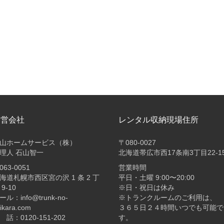
運営会社
レンタル収納現場住所
山ホームサービス（株）
〒080-0027
理人 石山智一
北海道帯広市西17条南3丁目22-1
063-0051
営業時間
海道札幌市西区宮の沢 1 条 2 丁
平日・土曜 9:00〜20:00
 9-10
※日・祝日は休み
ール：info@trunk-no-
※トランクルームのご利用は、
ikara.com
３６５日２４時間いつでも可能で
 話：0120-151-202
す。