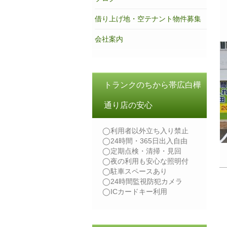
借り上げ地・空テナント物件募集
会社案内
トランクのちから帯広白樺
通り店の安心
◯利用者以外立ち入り禁止
◯24時間・365日出入自由
◯定期点検・清掃・見回
◯夜の利用も安心な照明付
◯駐車スペースあり
◯24時間監視防犯カメラ
◯ICカードキー利用