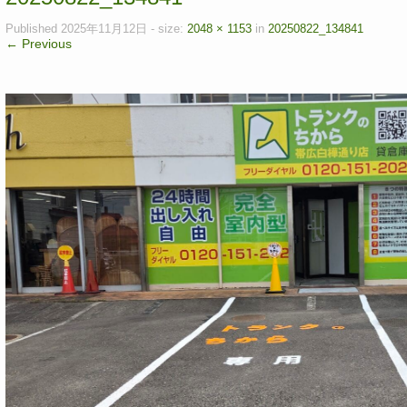
Published
2025年11月12日
- size:
2048 × 1153
in
20250822_134841
← Previous