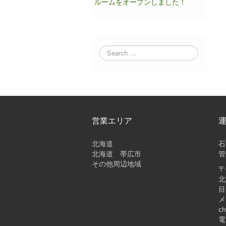
ルームをオープンしました！
営業エリア
北海道
石
北海道 帯広市
管
その他周辺地域
〒
北
目
メ
ch
電